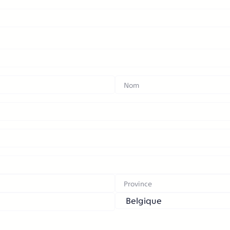
Nom
État/Province/Région
Pays